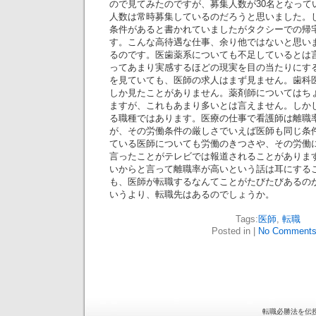
ので見てみたのですが、募集人数が30名となって
人数は常時募集しているのだろうと思いました。
条件があると書かれていましたがタクシーでの帰
す。こんな高待遇な仕事、余り他ではないと思い
るのです。医歯薬系についても不足しているとは
ってあまり実感するほどの現実を目の当たりにす
を見ていても、医師の求人はまず見ません。歯科医
しか見たことがありません。薬剤師についてはち
ますが、これもあまり多いとは言えません。しか
る職種ではあります。医療の仕事で看護師は離職
が、その労働条件の厳しさでいえば医師も同じ条
ている医師についても労働のきつさや、その労働
言ったことがテレビでは報道されることがありま
いからと言って離職率が高いという話は耳にする
も、医師が転職するなんてことがたびたびあるの
いうより、転職先はあるのでしょうか。
Tags:
医師
,
転職
Posted in |
No Comments
転職必勝法を伝授 is 