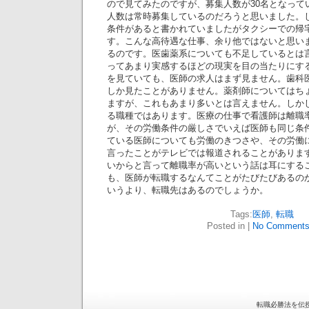
ので見てみたのですが、募集人数が30名となって
人数は常時募集しているのだろうと思いました。
条件があると書かれていましたがタクシーでの帰
す。こんな高待遇な仕事、余り他ではないと思い
るのです。医歯薬系についても不足しているとは
ってあまり実感するほどの現実を目の当たりにす
を見ていても、医師の求人はまず見ません。歯科医
しか見たことがありません。薬剤師についてはち
ますが、これもあまり多いとは言えません。しか
る職種ではあります。医療の仕事で看護師は離職
が、その労働条件の厳しさでいえば医師も同じ条
ている医師についても労働のきつさや、その労働
言ったことがテレビでは報道されることがありま
いからと言って離職率が高いという話は耳にする
も、医師が転職するなんてことがたびたびあるの
いうより、転職先はあるのでしょうか。
Tags:
医師
,
転職
Posted in |
No Comments
転職必勝法を伝授 is 